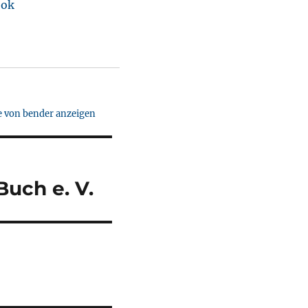
ook
ge von bender anzeigen
uch e. V.