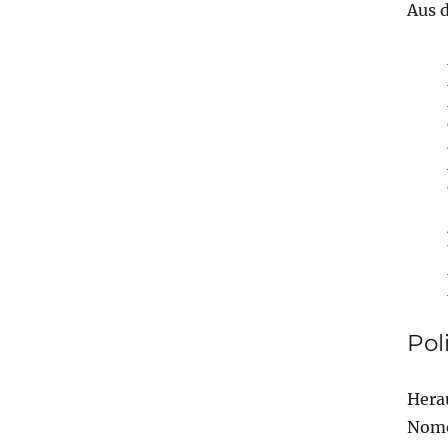
Aus 
Pol
Hera
Nomos