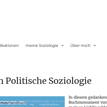
likationen
meine Soziologie
Über mich
 Politische Soziologie
In diesem gedanke
Buchmonument von 1