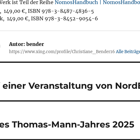
erk ist Teil der Reihe
NomosHandbuch | NomosHandb
,
149,00 €
,
ISBN 978-3-8487-4836-5
k,
149,00 €
,
ISBN 978-3-8452-9054-6
Autor:
bender
https://www.xing.com/profile/Christiane_Bender16
Alle Beiträ
gation
 einer Veranstaltung von NordB
es Thomas-Mann-Jahres 2025