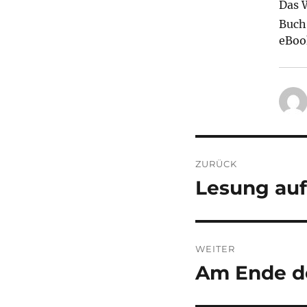
Das W
Buch
eBoo
Beitragsnavi
ZURÜCK
Lesung auf
Vorheriger
Beitrag:
WEITER
Am Ende d
Nächster
Beitrag: