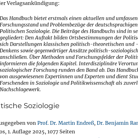
der Verlagsankündigung:
Das Handbuch bietet erstmals einen aktuellen und umfassen
Forschungsstand und Problembezüge der deutschsprachigen 
Politischen Soziologie. Die Beiträge des Handbuchs sind in s
gegliedert: Den Auftakt bilden Ortsbestimmungen der Politis
sich Darstellungen klassischen politisch-theoretischen und 
Denkens sowie gegenwärtiger Ansätze politisch-soziologisc
anschließen. Über Methoden und Forschungsfelder der Politi
informieren die folgenden Kapitel. Interdisziplinäre Verortu
soziologischer Forschung runden den Band ab. Das Handbuc
von ausgewiesenen Expertinnen und Experten und dient Stu
Forschenden in Soziologie und Politikwissenschaft als zuverl
Nachschlagewerk.
itische Soziologie
usgegeben von
Prof. Dr. Martin Endreß
,
Dr. Benjamin R
, 1. Auflage 2025, 1077 Seiten