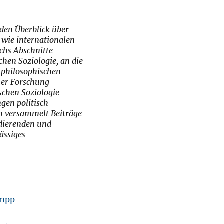
den Überblick über
wie internationalen
echs Abschnitte
chen Soziologie, an die
-philosophischen
her Forschung
schen Soziologie
ngen politisch-
h versammelt Beiträge
dierenden und
ässiges
ampp