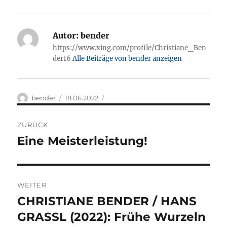
Autor:
bender
https://www.xing.com/profile/Christiane_Ben
der16
Alle Beiträge von bender anzeigen
Autor
Veröffentlicht
bender
18.06.2022
am
Beitragsnavigation
ZURÜCK
Eine Meisterleistung!
Vorheriger
Beitrag:
WEITER
CHRISTIANE BENDER / HANS
Nächster
Beitrag:
GRASSL (2022): Frühe Wurzeln